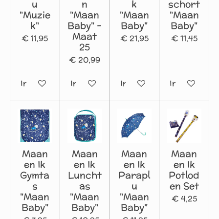
u
n
k
schort
"Muzie
"Maan
"Maan
"Maan
k"
Baby" -
Baby"
Baby"
Maat
€ 11,95
€ 21,95
€ 11,45
25
€ 20,99
In winkelwagen
In winkelwagen
In winkelwagen
In winkelwa
Maan
Maan
Maan
Maan
en Ik
en Ik
en Ik
en Ik
Gymta
Luncht
Parapl
Potlod
s
as
u
en Set
"Maan
"Maan
"Maan
€ 4,25
Baby"
Baby"
Baby"