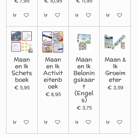
€ 7,95
€ 10,95
€ 11,95
In winkelwagen
In winkelwagen
In winkelwagen
In winkelwa
Maan
Maan
Maan
Maan &
en Ik
en Ik
en Ik
Ik
Schets
Activit
Belonin
Groeim
boek
eitenb
gskaar
eter
oek
t
€ 5,95
€ 3,59
(Engel
€ 8,95
s)
€ 3,75
In winkelwagen
In winkelwagen
In winkelwagen
In winkelwa