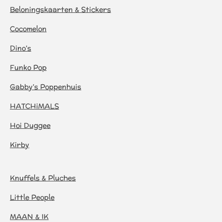
Beloningskaarten & Stickers
Cocomelon
Dino's
Funko Pop
Gabby's Poppenhuis
HATCHiMALS
Hoi Duggee
Kirby
Knuffels & Pluches
Little People
MAAN & IK