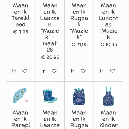
Maan
Maan
Maan
Maan
en Ik
en Ik
en Ik
en Ik
Tafelkl
Laarze
Rugza
Luncht
eed
n
k
as
"Muzie
"Muzie
"Muzie
€ 4,95
k" -
k"
k
maat
€ 21,95
€ 10,95
28
€ 20,95
In winkelwagen
In winkelwagen
In winkelwagen
In winkelwa
Maan
Maan
Maan
Maan
en Ik
en Ik
en Ik
en Ik
Parapl
Laarze
Rugza
Kinder