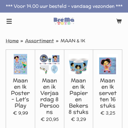
*** Voor 14.00 uur besteld - vandaag vezonden ***
Ga
direct
naar
de
hoofdinhoud
Home
»
Assortiment
»
MAAN & IK
Maan
Maan
Maan
Maan
en Ik
en ik
en Ik
en Ik
Poster
Verjaa
Papier
servet
- Let's
rdag 8
en
ten 16
Play
Persoo
Bekers
stuks
ns
8 stuks
€ 9,99
€ 3,25
€ 20,95
€ 3,29