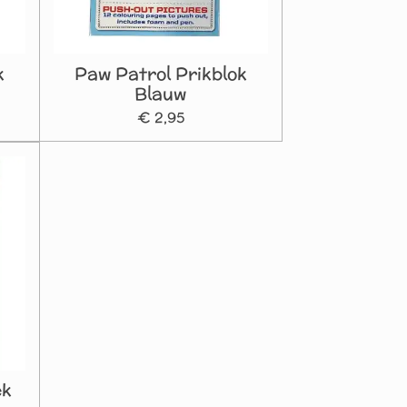
k
Paw Patrol Prikblok
Blauw
€ 2,95
ek