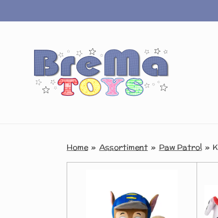
Ga
direct
naar
de
hoofdinhoud
Home
»
Assortiment
»
Paw Patrol
»
K