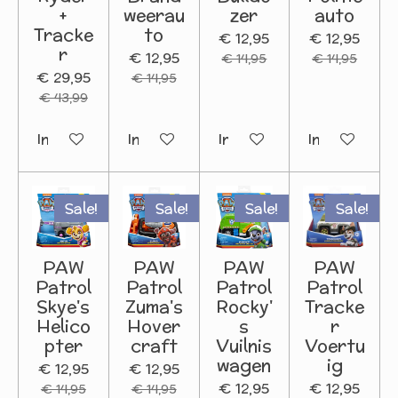
+
weerau
zer
auto
Tracke
to
€ 12,95
€ 12,95
r
€ 12,95
€ 14,95
€ 14,95
€ 29,95
€ 14,95
€ 43,99
In winkelwagen
In winkelwagen
In winkelwagen
In winkelwa
Sale!
Sale!
Sale!
Sale!
PAW
PAW
PAW
PAW
Patrol
Patrol
Patrol
Patrol
Skye's
Zuma's
Rocky'
Tracke
Helico
Hover
s
r
pter
craft
Vuilnis
Voertu
wagen
ig
€ 12,95
€ 12,95
€ 12,95
€ 12,95
€ 14,95
€ 14,95