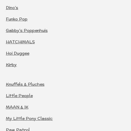
Dino's
Funko Pop
Gabby's Poppenhuis
HATCHiMALS
Hoi Duggee
Kirby
Knuffels & Pluches
Little People
MAAN & IK
My Little Pony Classic
Paw Patrol