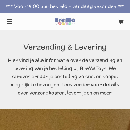
*** Voor 14.00 uur besteld - vandaag vezonden ***
Ga
direct
naar
de
hoofdinhoud
Verzending & Levering
Hier vind je alle informatie over de verzending en
levering van je bestelling bij BreMaToys. We
streven ernaar je bestelling zo snel en soepel
mogelijk te bezorgen. Lees verder voor details
over verzendkosten, levertijden en meer.