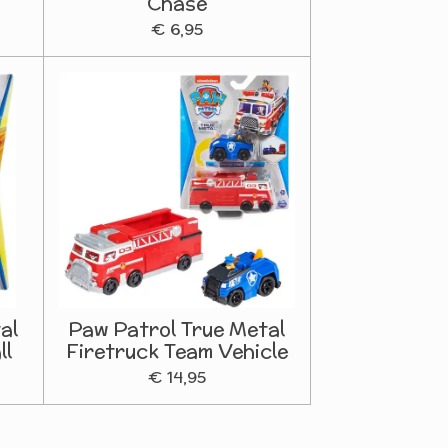
Chase
€ 6,95
al
Paw Patrol True Metal
ll
Firetruck Team Vehicle
€ 14,95