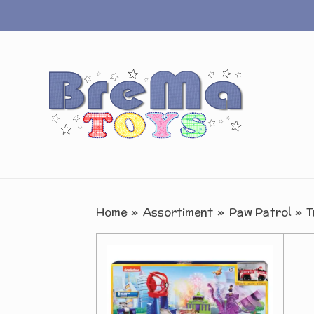
Ga
direct
naar
de
hoofdinhoud
Home
»
Assortiment
»
Paw Patrol
»
T