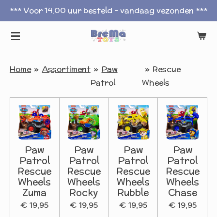
*** Voor 14.00 uur besteld - vandaag vezonden ***
Ga
direct
naar
de
hoofdinhoud
Home
»
Assortiment
»
Paw
»
Rescue
Patrol
Wheels
Paw
Paw
Paw
Paw
Patrol
Patrol
Patrol
Patrol
Rescue
Rescue
Rescue
Rescue
Wheels
Wheels
Wheels
Wheels
Zuma
Rocky
Rubble
Chase
€ 19,95
€ 19,95
€ 19,95
€ 19,95