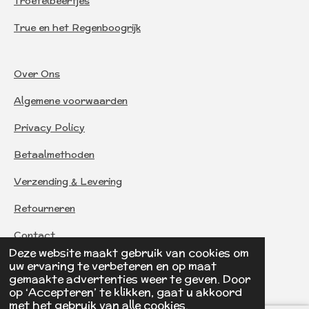
Troetelbeertjes
True en het Regenboogrijk
Over Ons
Algemene voorwaarden
Privacy Policy
Betaalmethoden
Verzending & Levering
Retourneren
Contact
Deze website maakt gebruik van cookies om
uw ervaring te verbeteren en op maat
© 2026 BreMaToys
gemaakte advertenties weer te geven. Door
op ‘Accepteren’ te klikken, gaat u akkoord
met het gebruik van alle cookies.