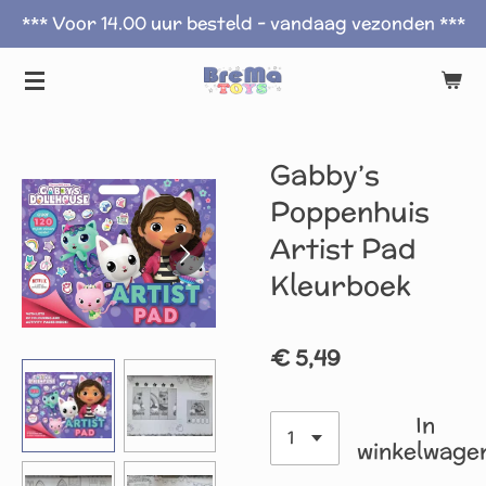
*** Voor 14.00 uur besteld - vandaag vezonden ***
Ga
direct
naar
de
hoofdinhoud
Gabby’s
Poppenhuis
Artist Pad
Kleurboek
€ 5,49
In
winkelwage