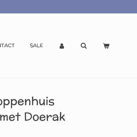
NTACT
SALE
oppenhuis
 met Doerak