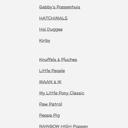
Gabby's Poppenhuis
HATCHiMALS
Hoi Duggee
Kirby
Knuffels & Pluches
Little People
MAAN & IK
My Little Pony Classic
Paw Patrol
Peppa Pig
RAINBOW HIGH Poppen