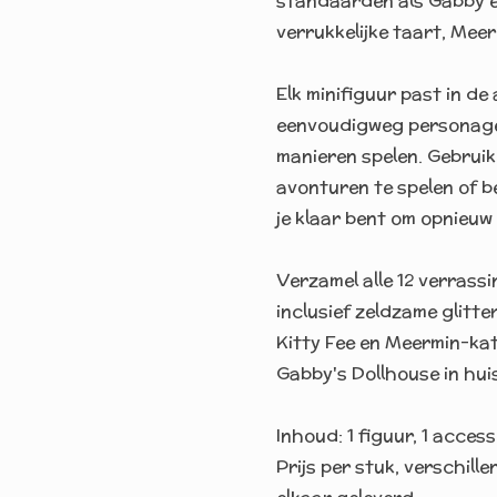
standaarden als Gabby e
verrukkelijke taart, Meer
Elk minifiguur past in d
eenvoudigweg personage
manieren spelen. Gebruik
avonturen te spelen of b
je klaar bent om opnieuw 
Verzamel alle 12 verrassi
inclusief zeldzame glitt
Kitty Fee en Meermin-ka
Gabby's Dollhouse in hui
Inhoud: 1 figuur, 1 acce
Prijs per stuk, verschil