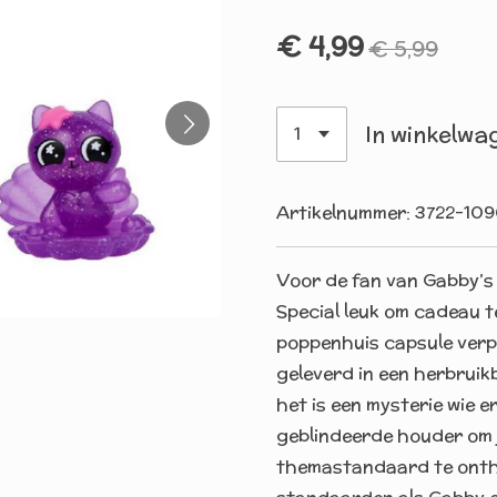
€ 4,99
€ 5,99
In winkelwa
Artikelnummer:
3722-109
Voor de fan van Gabby’s
Special leuk om cadeau te
poppenhuis capsule verpa
geleverd in een herbruik
het is een mysterie wie er
geblindeerde houder om j
themastandaard te onthu