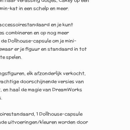
n haar verassing dosjes, Cakey op een
min-kat in een schelp en meer.
e accessoirestandaard en je kunt
s combineren en op nog meer
 de Dollhouse-capsule om je mini-
ewaar er je figuur en standaard in tot
te spelen.
ngsfiguren, elk afzonderlijk verkocht,
erachtige doorschijnende versies van
t, en haal de magie van DreamWorks
s.
ssoirestandaard, 1 Dollhouse-capsule
lende uitvoeringen/kleuren worden door