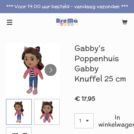
*** Voor 14.00 uur besteld - vandaag vezonden ***
Ga
direct
naar
de
hoofdinhoud
Gabby's
Poppenhuis
Gabby
Knuffel 25 cm
€ 17,95
In
winkelwage