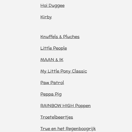
Hoi Duggee
Kirby
Knuffels & Pluches
Little People
MAAN & IK
My Little Pony Classic
Paw Patrol
Peppa Pig
RAINBOW HIGH Poppen
Troetelbeertjes
True en het Regenboogrijk