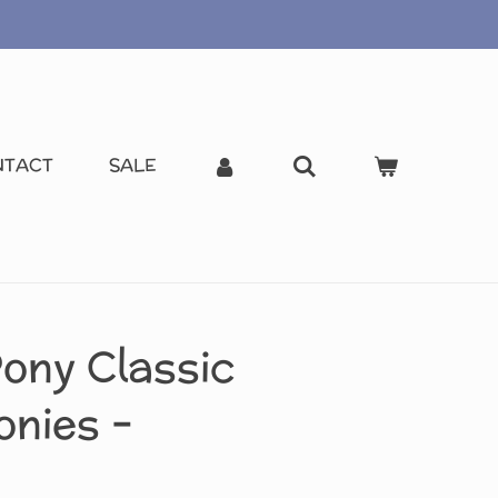
NTACT
SALE
Pony Classic
onies –