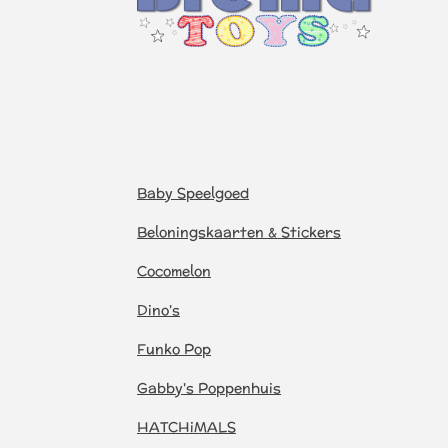
Baby Speelgoed
Beloningskaarten & Stickers
Cocomelon
Dino's
Funko Pop
Gabby's Poppenhuis
HATCHiMALS