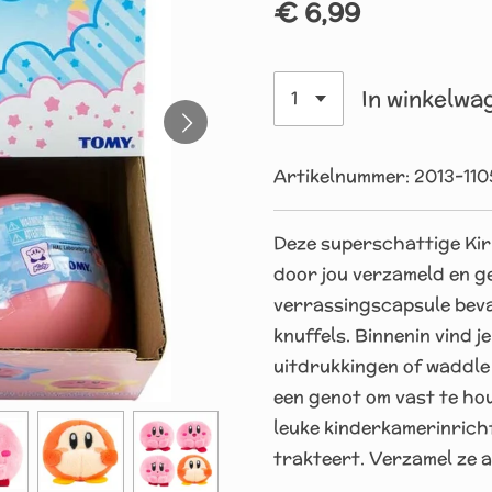
€ 6,99
In winkelwa
Artikelnummer:
2013-110
Deze superschattige Kirb
door jou verzameld en g
verrassingscapsule beva
knuffels. Binnenin vind j
uitdrukkingen of waddle 
een genot om vast te hou
leuke kinderkamerinrichti
trakteert. Verzamel ze a