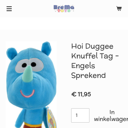
*** Voor 14.00 uur besteld - vandaag vezonden ***
Ga
direct
naar
de
hoofdinhoud
Hoi Duggee
Knuffel Tag –
Engels
Sprekend
€ 11,95
In
winkelwage