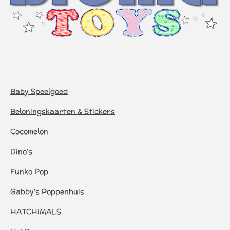
Baby Speelgoed
Beloningskaarten & Stickers
Cocomelon
Dino's
Funko Pop
Gabby's Poppenhuis
HATCHiMALS