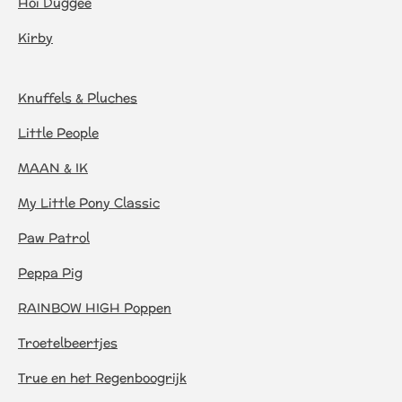
Hoi Duggee
Kirby
Knuffels & Pluches
Little People
MAAN & IK
My Little Pony Classic
Paw Patrol
Peppa Pig
RAINBOW HIGH Poppen
Troetelbeertjes
True en het Regenboogrijk