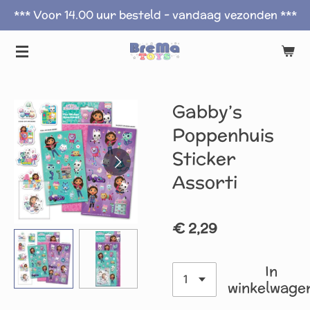
*** Voor 14.00 uur besteld - vandaag vezonden ***
Ga
direct
naar
de
hoofdinhoud
Gabby’s
Poppenhuis
Sticker
Assorti
€ 2,29
In
winkelwage