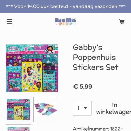
*** Voor 14.00 uur besteld - vandaag vezonden ***
Ga
direct
naar
de
hoofdinhoud
Gabby's
Poppenhuis
Stickers Set
€ 5,99
In
winkelwage
Artikelnummer:
1822-