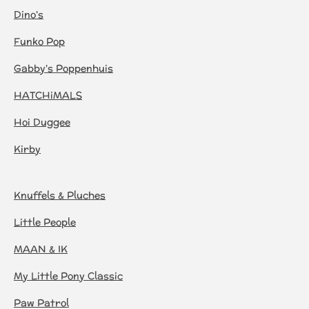
Dino's
Funko Pop
Gabby's Poppenhuis
HATCHiMALS
Hoi Duggee
Kirby
Knuffels & Pluches
Little People
MAAN & IK
My Little Pony Classic
Paw Patrol