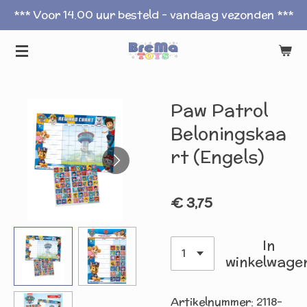
*** Voor 14.00 uur besteld - vandaag vezonden ***
Ga
direct
naar
de
hoofdinhoud
Paw Patrol
Beloningskaa
rt (Engels)
€ 3,75
In
winkelwage
Artikelnummer:
2118-