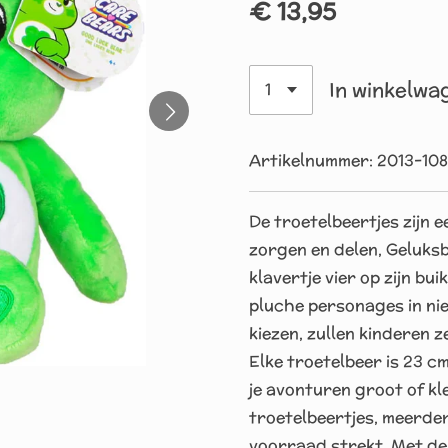
€ 13,95
In winkelwa
Artikelnummer:
2013-10
De troetelbeertjes zijn 
zorgen en delen, Geluksb
klavertje vier op zijn bu
pluche personages in nieu
kiezen, zullen kinderen 
Elke troetelbeer is 23 c
je avonturen groot of kl
troetelbeertjes, meerde
voorraad strekt. Met de 