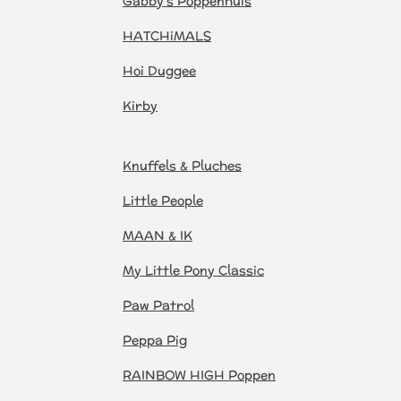
Gabby's Poppenhuis
HATCHiMALS
Hoi Duggee
Kirby
Knuffels & Pluches
Little People
MAAN & IK
My Little Pony Classic
Paw Patrol
Peppa Pig
RAINBOW HIGH Poppen