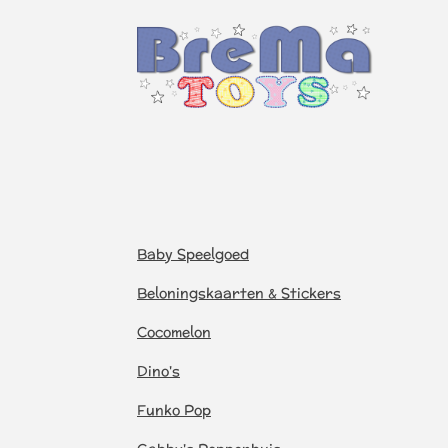
Baby Speelgoed
Beloningskaarten & Stickers
Cocomelon
Dino's
Funko Pop