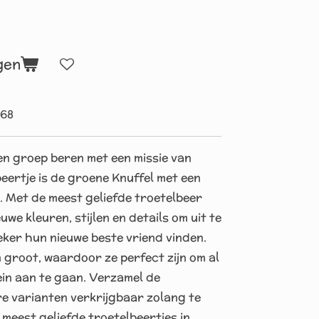
gen
868
een groep beren met een missie van
eertje is de groene Knuffel met een
ik. Met de meest geliefde troetelbeer
we kleuren, stijlen en details om uit te
zeker hun nieuwe beste vriend vinden.
m groot, waardoor ze perfect zijn om al
ein aan te gaan. Verzamel de
re varianten verkrijgbaar zolang te
meest geliefde troetelbeertjes in