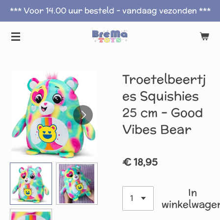
*** Voor 14.00 uur besteld - vandaag vezonden ***
Ga
direct
naar
de
hoofdinhoud
Troetelbeertj
es Squishies
25 cm – Good
Vibes Bear
€ 18,95
In
winkelwage