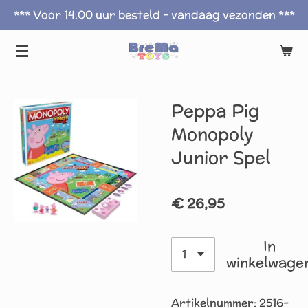
*** Voor 14.00 uur besteld - vandaag vezonden ***
Ga
direct
naar
de
hoofdinhoud
Peppa Pig
Monopoly
Junior Spel
€ 26,95
In
winkelwage
Artikelnummer:
2516-