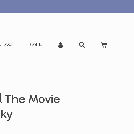
NTACT
SALE
l The Movie
cky