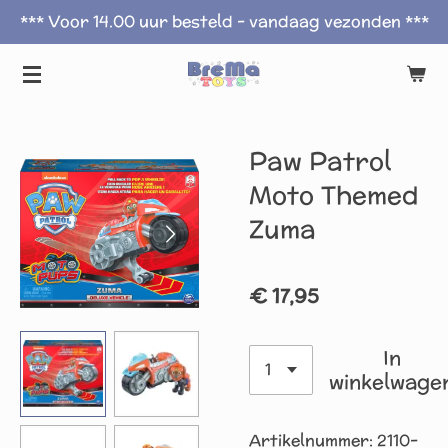
*** Voor 14.00 uur besteld - vandaag vezonden ***
Ga
direct
naar
de
hoofdinhoud
Paw Patrol
Moto Themed
Zuma
€ 17,95
In
winkelwage
Artikelnummer:
2110-