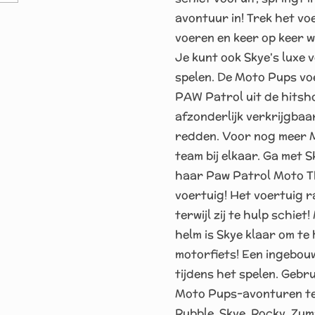
avontuur in! Trek het voe
voeren en keer op keer wh
Je kunt ook Skye's luxe
spelen. De Moto Pups v
PAW Patrol uit de hitsho
afzonderlijk verkrijgbaa
redden. Voor nog meer M
team bij elkaar. Ga met 
haar Paw Patrol Moto Th
voertuig! Het voertuig r
terwijl zij te hulp schi
helm is Skye klaar om te 
motorfiets! Een ingebouw
tijdens het spelen. Gebru
Moto Pups-avonturen te
Rubble, Skye, Rocky, Zum