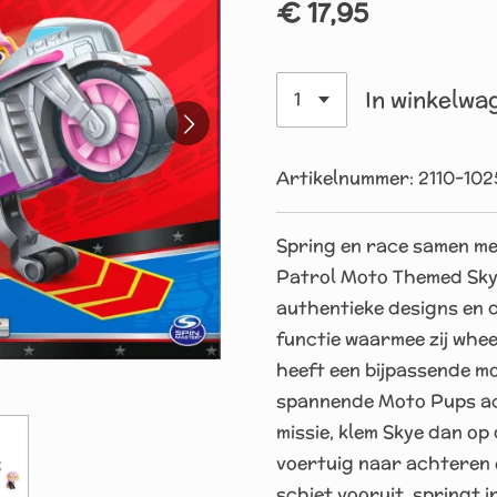
€ 17,95
In winkelwa
Artikelnummer:
2110-102
Spring en race samen me
Patrol Moto Themed Skye
authentieke designs en d
functie waarmee zij wheel
heeft een bijpassende mo
spannende Moto Pups acti
missie, klem Skye dan op
voertuig naar achteren e
schiet vooruit, springt 