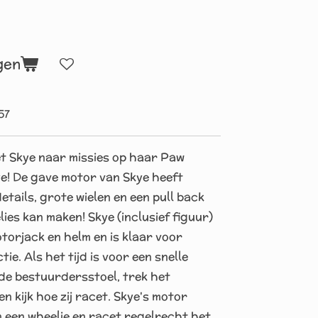
gen
57
t Skye naar missies op haar Paw
! De gave motor van Skye heeft
etails, grote wielen en een pull back
ies kan maken! Skye (inclusief figuur)
torjack en helm en is klaar voor
e. Als het tijd is voor een snelle
 de bestuurdersstoel, trek het
n kijk hoe zij racet. Skye's motor
in een wheelie en racet regelrecht het