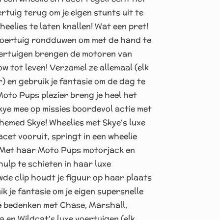
rtuig terug om je eigen stunts uit te
eelies te laten knallen! Wat een pret!
 voertuig rondduwen om met de hand te
oertuigen brengen de motoren van
w tot leven! Verzamel ze allemaal (elk
r) en gebruik je fantasie om de dag te
oto Pups plezier breng je heel het
Skye mee op missies boordevol actie met
emed Skye! Wheelies met Skye's luxe
acet vooruit, springt in een wheelie
et! Met haar Moto Pups motorjack en
hulp te schieten in haar luxe
de clip houdt je figuur op haar plaats
ik je fantasie om je eigen supersnelle
 bedenken met Chase, Marshall,
a en Wildcat's luxe voertuigen (elk