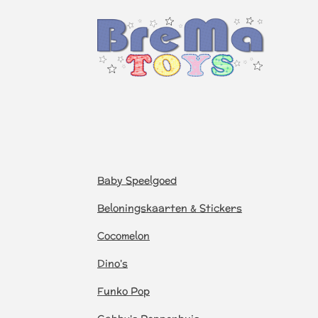
Baby Speelgoed
Beloningskaarten & Stickers
Cocomelon
Dino's
Funko Pop