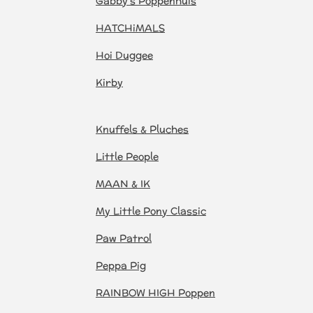
Gabby's Poppenhuis
HATCHiMALS
Hoi Duggee
Kirby
Knuffels & Pluches
Little People
MAAN & IK
My Little Pony Classic
Paw Patrol
Peppa Pig
RAINBOW HIGH Poppen