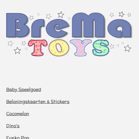
Baby Speelgoed
Beloningskaarten & Stickers
Cocomelon
Dino's
Funko Pop