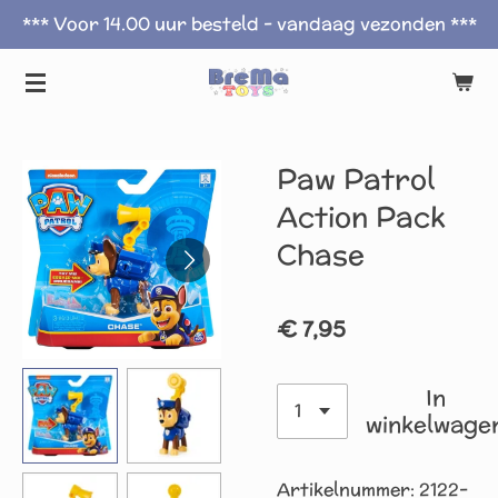
*** Voor 14.00 uur besteld - vandaag vezonden ***
Ga
direct
naar
de
hoofdinhoud
Paw Patrol
Action Pack
Chase
€ 7,95
In
winkelwage
Artikelnummer:
2122-