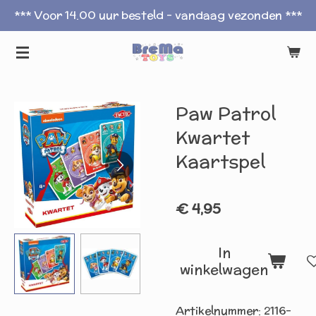
*** Voor 14.00 uur besteld - vandaag vezonden ***
Ga
direct
naar
de
hoofdinhoud
Paw Patrol
Kwartet
Kaartspel
€ 4,95
In
winkelwagen
Artikelnummer:
2116-