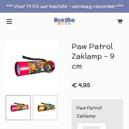
*** Voor 14.00 uur besteld - vandaag vezonden ***
Ga
direct
naar
de
hoofdinhoud
Paw Patrol
Zaklamp - 9
cm
€ 4,95
Paw Patrol
Zaklamp